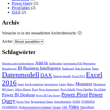
Power Query
(2)
PivotTables
(2)
DAX
(2)
Archiv
Versuche es in der monatlichen Archivübersicht. 🙂
Archiv
Schlagwörter
Add-In
Abrufen und transformieren
Aufbereiten
berechnetes Feld
Bereinigen
BI
Business Intelligence
Beziehungen
Dashboard
Data Explorer
Daten
Datenmodell
Excel
DAX
Diskrete Anzahl
Excel 2013
2016
Measures
Gantt
Get & transform
Importieren
Listen
Makro
Menüband
MS-Query
Office-Design
Pivot
Pivot-Auswertung
Pivot-Tabelle
Pivot-Tabellen
PivotTable
Power Pivot
Power
Power BI Desktop
Power BI User Group
Query
Power View
Registerkarte Daten
Schnelleinblick
SUMX
SVERWEIS
Video
SVWERWEIS
Textkonvertierungs-Assistent
Umsatz
VBA
Video2Brain