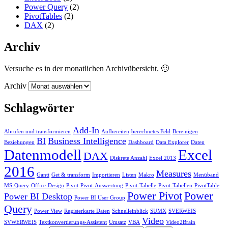
Power Query
(2)
PivotTables
(2)
DAX
(2)
Archiv
Versuche es in der monatlichen Archivübersicht. 🙂
Archiv
Schlagwörter
Add-In
Abrufen und transformieren
Aufbereiten
berechnetes Feld
Bereinigen
BI
Business Intelligence
Beziehungen
Dashboard
Data Explorer
Daten
Datenmodell
Excel
DAX
Diskrete Anzahl
Excel 2013
2016
Measures
Gantt
Get & transform
Importieren
Listen
Makro
Menüband
MS-Query
Office-Design
Pivot
Pivot-Auswertung
Pivot-Tabelle
Pivot-Tabellen
PivotTable
Power Pivot
Power
Power BI Desktop
Power BI User Group
Query
Power View
Registerkarte Daten
Schnelleinblick
SUMX
SVERWEIS
Video
SVWERWEIS
Textkonvertierungs-Assistent
Umsatz
VBA
Video2Brain