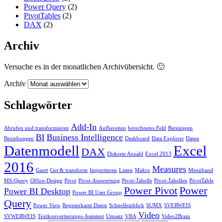
Power Query
(2)
PivotTables
(2)
DAX
(2)
Archiv
Versuche es in der monatlichen Archivübersicht. 🙂
Archiv
Schlagwörter
Add-In
Abrufen und transformieren
Aufbereiten
berechnetes Feld
Bereinigen
BI
Business Intelligence
Beziehungen
Dashboard
Data Explorer
Daten
Datenmodell
Excel
DAX
Diskrete Anzahl
Excel 2013
2016
Measures
Gantt
Get & transform
Importieren
Listen
Makro
Menüband
MS-Query
Office-Design
Pivot
Pivot-Auswertung
Pivot-Tabelle
Pivot-Tabellen
PivotTable
Power Pivot
Power
Power BI Desktop
Power BI User Group
Query
Power View
Registerkarte Daten
Schnelleinblick
SUMX
SVERWEIS
Video
SVWERWEIS
Textkonvertierungs-Assistent
Umsatz
VBA
Video2Brain