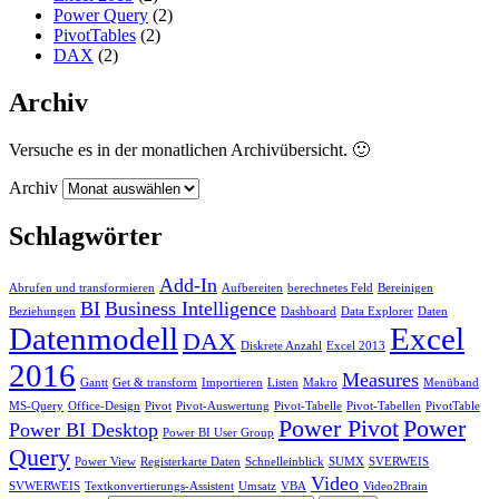
Power Query
(2)
PivotTables
(2)
DAX
(2)
Archiv
Versuche es in der monatlichen Archivübersicht. 🙂
Archiv
Schlagwörter
Add-In
Abrufen und transformieren
Aufbereiten
berechnetes Feld
Bereinigen
BI
Business Intelligence
Beziehungen
Dashboard
Data Explorer
Daten
Datenmodell
Excel
DAX
Diskrete Anzahl
Excel 2013
2016
Measures
Gantt
Get & transform
Importieren
Listen
Makro
Menüband
MS-Query
Office-Design
Pivot
Pivot-Auswertung
Pivot-Tabelle
Pivot-Tabellen
PivotTable
Power Pivot
Power
Power BI Desktop
Power BI User Group
Query
Power View
Registerkarte Daten
Schnelleinblick
SUMX
SVERWEIS
Video
SVWERWEIS
Textkonvertierungs-Assistent
Umsatz
VBA
Video2Brain