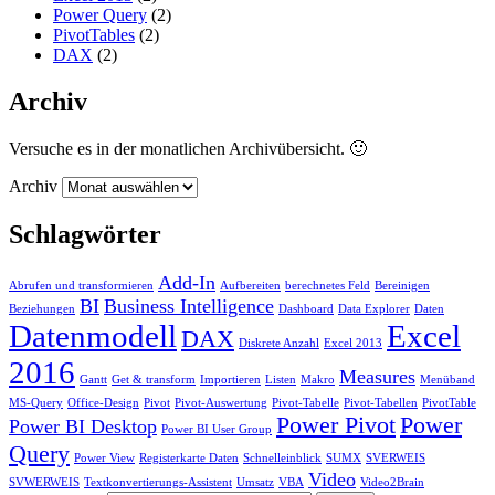
Power Query
(2)
PivotTables
(2)
DAX
(2)
Archiv
Versuche es in der monatlichen Archivübersicht. 🙂
Archiv
Schlagwörter
Add-In
Abrufen und transformieren
Aufbereiten
berechnetes Feld
Bereinigen
BI
Business Intelligence
Beziehungen
Dashboard
Data Explorer
Daten
Datenmodell
Excel
DAX
Diskrete Anzahl
Excel 2013
2016
Measures
Gantt
Get & transform
Importieren
Listen
Makro
Menüband
MS-Query
Office-Design
Pivot
Pivot-Auswertung
Pivot-Tabelle
Pivot-Tabellen
PivotTable
Power Pivot
Power
Power BI Desktop
Power BI User Group
Query
Power View
Registerkarte Daten
Schnelleinblick
SUMX
SVERWEIS
Video
SVWERWEIS
Textkonvertierungs-Assistent
Umsatz
VBA
Video2Brain