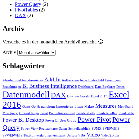
Power Query
(2)
PivotTables
(2)
DAX
(2)
Archiv
Versuche es in der monatlichen Archivübersicht. 🙂
Archiv
Schlagwörter
Add-In
Abrufen und transformieren
Aufbereiten
berechnetes Feld
Bereinigen
BI
Business Intelligence
Beziehungen
Dashboard
Data Explorer
Daten
Datenmodell
Excel
DAX
Diskrete Anzahl
Excel 2013
2016
Measures
Gantt
Get & transform
Importieren
Listen
Makro
Menüband
MS-Query
Office-Design
Pivot
Pivot-Auswertung
Pivot-Tabelle
Pivot-Tabellen
PivotTable
Power Pivot
Power
Power BI Desktop
Power BI User Group
Query
Power View
Registerkarte Daten
Schnelleinblick
SUMX
SVERWEIS
Video
SVWERWEIS
Textkonvertierungs-Assistent
Umsatz
VBA
Video2Brain