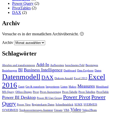
Power Query
(2)
PivotTables
(2)
DAX
(2)
Archiv
Versuche es in der monatlichen Archivübersicht. 🙂
Archiv
Schlagwörter
Add-In
Abrufen und transformieren
Aufbereiten
berechnetes Feld
Bereinigen
BI
Business Intelligence
Beziehungen
Dashboard
Data Explorer
Daten
Datenmodell
Excel
DAX
Diskrete Anzahl
Excel 2013
2016
Measures
Gantt
Get & transform
Importieren
Listen
Makro
Menüband
MS-Query
Office-Design
Pivot
Pivot-Auswertung
Pivot-Tabelle
Pivot-Tabellen
PivotTable
Power Pivot
Power
Power BI Desktop
Power BI User Group
Query
Power View
Registerkarte Daten
Schnelleinblick
SUMX
SVERWEIS
Video
SVWERWEIS
Textkonvertierungs-Assistent
Umsatz
VBA
Video2Brain