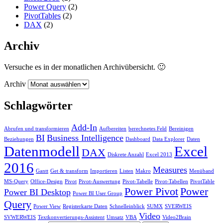
Power Query
(2)
PivotTables
(2)
DAX
(2)
Archiv
Versuche es in der monatlichen Archivübersicht. 🙂
Archiv
Schlagwörter
Add-In
Abrufen und transformieren
Aufbereiten
berechnetes Feld
Bereinigen
BI
Business Intelligence
Beziehungen
Dashboard
Data Explorer
Daten
Datenmodell
Excel
DAX
Diskrete Anzahl
Excel 2013
2016
Measures
Gantt
Get & transform
Importieren
Listen
Makro
Menüband
MS-Query
Office-Design
Pivot
Pivot-Auswertung
Pivot-Tabelle
Pivot-Tabellen
PivotTable
Power Pivot
Power
Power BI Desktop
Power BI User Group
Query
Power View
Registerkarte Daten
Schnelleinblick
SUMX
SVERWEIS
Video
SVWERWEIS
Textkonvertierungs-Assistent
Umsatz
VBA
Video2Brain