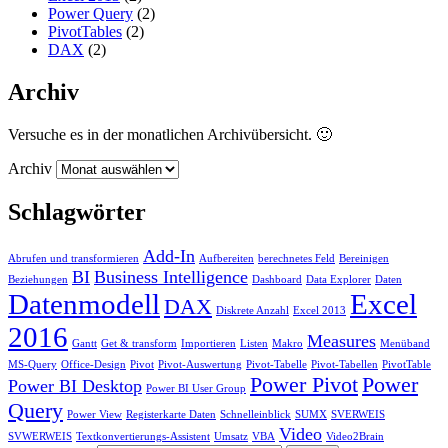
Power Query
(2)
PivotTables
(2)
DAX
(2)
Archiv
Versuche es in der monatlichen Archivübersicht. 🙂
Archiv
Schlagwörter
Add-In
Abrufen und transformieren
Aufbereiten
berechnetes Feld
Bereinigen
BI
Business Intelligence
Beziehungen
Dashboard
Data Explorer
Daten
Datenmodell
Excel
DAX
Diskrete Anzahl
Excel 2013
2016
Measures
Gantt
Get & transform
Importieren
Listen
Makro
Menüband
MS-Query
Office-Design
Pivot
Pivot-Auswertung
Pivot-Tabelle
Pivot-Tabellen
PivotTable
Power Pivot
Power
Power BI Desktop
Power BI User Group
Query
Power View
Registerkarte Daten
Schnelleinblick
SUMX
SVERWEIS
Video
SVWERWEIS
Textkonvertierungs-Assistent
Umsatz
VBA
Video2Brain