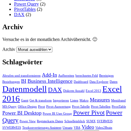
Power Query
(2)
PivotTables
(2)
DAX
(2)
Archiv
Versuche es in der monatlichen Archivübersicht. 🙂
Archiv
Schlagwörter
Add-In
Abrufen und transformieren
Aufbereiten
berechnetes Feld
Bereinigen
BI
Business Intelligence
Beziehungen
Dashboard
Data Explorer
Daten
Datenmodell
Excel
DAX
Diskrete Anzahl
Excel 2013
2016
Measures
Gantt
Get & transform
Importieren
Listen
Makro
Menüband
MS-Query
Office-Design
Pivot
Pivot-Auswertung
Pivot-Tabelle
Pivot-Tabellen
PivotTable
Power Pivot
Power
Power BI Desktop
Power BI User Group
Query
Power View
Registerkarte Daten
Schnelleinblick
SUMX
SVERWEIS
Video
SVWERWEIS
Textkonvertierungs-Assistent
Umsatz
VBA
Video2Brain