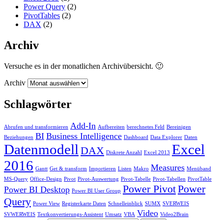
Power Query
(2)
PivotTables
(2)
DAX
(2)
Archiv
Versuche es in der monatlichen Archivübersicht. 🙂
Archiv
Schlagwörter
Add-In
Abrufen und transformieren
Aufbereiten
berechnetes Feld
Bereinigen
BI
Business Intelligence
Beziehungen
Dashboard
Data Explorer
Daten
Datenmodell
Excel
DAX
Diskrete Anzahl
Excel 2013
2016
Measures
Gantt
Get & transform
Importieren
Listen
Makro
Menüband
MS-Query
Office-Design
Pivot
Pivot-Auswertung
Pivot-Tabelle
Pivot-Tabellen
PivotTable
Power Pivot
Power
Power BI Desktop
Power BI User Group
Query
Power View
Registerkarte Daten
Schnelleinblick
SUMX
SVERWEIS
Video
SVWERWEIS
Textkonvertierungs-Assistent
Umsatz
VBA
Video2Brain