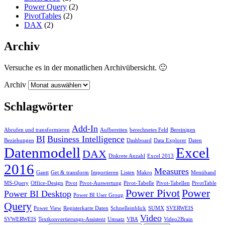
Power Query
(2)
PivotTables
(2)
DAX
(2)
Archiv
Versuche es in der monatlichen Archivübersicht. 🙂
Archiv
Schlagwörter
Add-In
Abrufen und transformieren
Aufbereiten
berechnetes Feld
Bereinigen
BI
Business Intelligence
Beziehungen
Dashboard
Data Explorer
Daten
Datenmodell
Excel
DAX
Diskrete Anzahl
Excel 2013
2016
Measures
Gantt
Get & transform
Importieren
Listen
Makro
Menüband
MS-Query
Office-Design
Pivot
Pivot-Auswertung
Pivot-Tabelle
Pivot-Tabellen
PivotTable
Power Pivot
Power
Power BI Desktop
Power BI User Group
Query
Power View
Registerkarte Daten
Schnelleinblick
SUMX
SVERWEIS
Video
SVWERWEIS
Textkonvertierungs-Assistent
Umsatz
VBA
Video2Brain