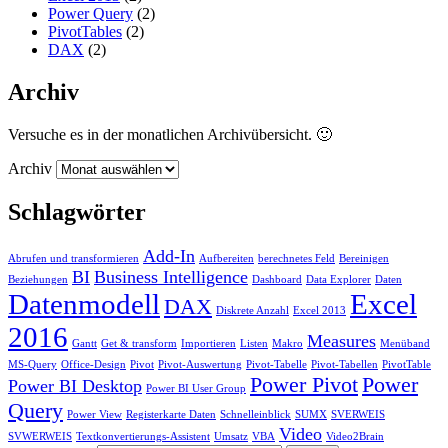
Power Query
(2)
PivotTables
(2)
DAX
(2)
Archiv
Versuche es in der monatlichen Archivübersicht. 🙂
Archiv
Schlagwörter
Add-In
Abrufen und transformieren
Aufbereiten
berechnetes Feld
Bereinigen
BI
Business Intelligence
Beziehungen
Dashboard
Data Explorer
Daten
Datenmodell
Excel
DAX
Diskrete Anzahl
Excel 2013
2016
Measures
Gantt
Get & transform
Importieren
Listen
Makro
Menüband
MS-Query
Office-Design
Pivot
Pivot-Auswertung
Pivot-Tabelle
Pivot-Tabellen
PivotTable
Power Pivot
Power
Power BI Desktop
Power BI User Group
Query
Power View
Registerkarte Daten
Schnelleinblick
SUMX
SVERWEIS
Video
SVWERWEIS
Textkonvertierungs-Assistent
Umsatz
VBA
Video2Brain