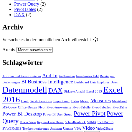
Power Query
(2)
PivotTables
(2)
DAX
(2)
Archiv
Versuche es in der monatlichen Archivübersicht. 🙂
Archiv
Schlagwörter
Add-In
Abrufen und transformieren
Aufbereiten
berechnetes Feld
Bereinigen
BI
Business Intelligence
Beziehungen
Dashboard
Data Explorer
Daten
Datenmodell
Excel
DAX
Diskrete Anzahl
Excel 2013
2016
Measures
Gantt
Get & transform
Importieren
Listen
Makro
Menüband
MS-Query
Office-Design
Pivot
Pivot-Auswertung
Pivot-Tabelle
Pivot-Tabellen
PivotTable
Power Pivot
Power
Power BI Desktop
Power BI User Group
Query
Power View
Registerkarte Daten
Schnelleinblick
SUMX
SVERWEIS
Video
SVWERWEIS
Textkonvertierungs-Assistent
Umsatz
VBA
Video2Brain