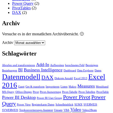
Power Query
(2)
PivotTables
(2)
DAX
(2)
Archiv
Versuche es in der monatlichen Archivübersicht. 🙂
Archiv
Schlagwörter
Add-In
Abrufen und transformieren
Aufbereiten
berechnetes Feld
Bereinigen
BI
Business Intelligence
Beziehungen
Dashboard
Data Explorer
Daten
Datenmodell
Excel
DAX
Diskrete Anzahl
Excel 2013
2016
Measures
Gantt
Get & transform
Importieren
Listen
Makro
Menüband
MS-Query
Office-Design
Pivot
Pivot-Auswertung
Pivot-Tabelle
Pivot-Tabellen
PivotTable
Power Pivot
Power
Power BI Desktop
Power BI User Group
Query
Power View
Registerkarte Daten
Schnelleinblick
SUMX
SVERWEIS
Video
SVWERWEIS
Textkonvertierungs-Assistent
Umsatz
VBA
Video2Brain