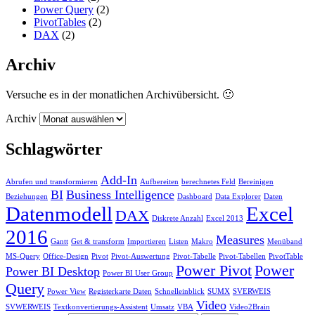
Power Query
(2)
PivotTables
(2)
DAX
(2)
Archiv
Versuche es in der monatlichen Archivübersicht. 🙂
Archiv
Schlagwörter
Add-In
Abrufen und transformieren
Aufbereiten
berechnetes Feld
Bereinigen
BI
Business Intelligence
Beziehungen
Dashboard
Data Explorer
Daten
Datenmodell
Excel
DAX
Diskrete Anzahl
Excel 2013
2016
Measures
Gantt
Get & transform
Importieren
Listen
Makro
Menüband
MS-Query
Office-Design
Pivot
Pivot-Auswertung
Pivot-Tabelle
Pivot-Tabellen
PivotTable
Power Pivot
Power
Power BI Desktop
Power BI User Group
Query
Power View
Registerkarte Daten
Schnelleinblick
SUMX
SVERWEIS
Video
SVWERWEIS
Textkonvertierungs-Assistent
Umsatz
VBA
Video2Brain