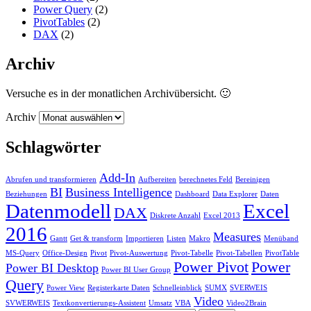
Power Query
(2)
PivotTables
(2)
DAX
(2)
Archiv
Versuche es in der monatlichen Archivübersicht. 🙂
Archiv
Schlagwörter
Add-In
Abrufen und transformieren
Aufbereiten
berechnetes Feld
Bereinigen
BI
Business Intelligence
Beziehungen
Dashboard
Data Explorer
Daten
Datenmodell
Excel
DAX
Diskrete Anzahl
Excel 2013
2016
Measures
Gantt
Get & transform
Importieren
Listen
Makro
Menüband
MS-Query
Office-Design
Pivot
Pivot-Auswertung
Pivot-Tabelle
Pivot-Tabellen
PivotTable
Power Pivot
Power
Power BI Desktop
Power BI User Group
Query
Power View
Registerkarte Daten
Schnelleinblick
SUMX
SVERWEIS
Video
SVWERWEIS
Textkonvertierungs-Assistent
Umsatz
VBA
Video2Brain