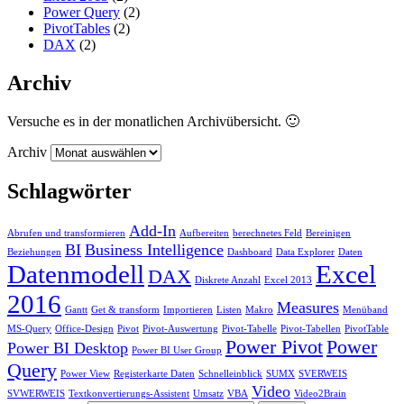
Power Query
(2)
PivotTables
(2)
DAX
(2)
Archiv
Versuche es in der monatlichen Archivübersicht. 🙂
Archiv
Schlagwörter
Add-In
Abrufen und transformieren
Aufbereiten
berechnetes Feld
Bereinigen
BI
Business Intelligence
Beziehungen
Dashboard
Data Explorer
Daten
Datenmodell
Excel
DAX
Diskrete Anzahl
Excel 2013
2016
Measures
Gantt
Get & transform
Importieren
Listen
Makro
Menüband
MS-Query
Office-Design
Pivot
Pivot-Auswertung
Pivot-Tabelle
Pivot-Tabellen
PivotTable
Power Pivot
Power
Power BI Desktop
Power BI User Group
Query
Power View
Registerkarte Daten
Schnelleinblick
SUMX
SVERWEIS
Video
SVWERWEIS
Textkonvertierungs-Assistent
Umsatz
VBA
Video2Brain