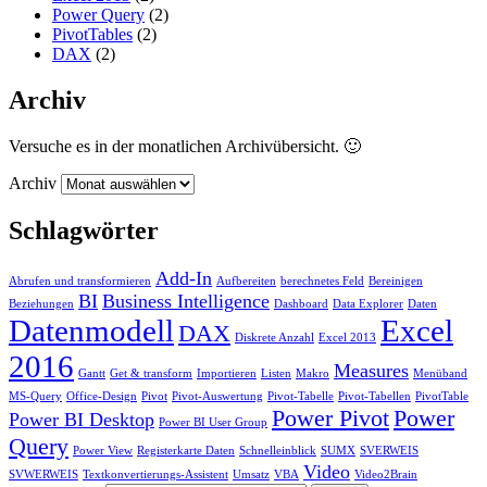
Power Query
(2)
PivotTables
(2)
DAX
(2)
Archiv
Versuche es in der monatlichen Archivübersicht. 🙂
Archiv
Schlagwörter
Add-In
Abrufen und transformieren
Aufbereiten
berechnetes Feld
Bereinigen
BI
Business Intelligence
Beziehungen
Dashboard
Data Explorer
Daten
Datenmodell
Excel
DAX
Diskrete Anzahl
Excel 2013
2016
Measures
Gantt
Get & transform
Importieren
Listen
Makro
Menüband
MS-Query
Office-Design
Pivot
Pivot-Auswertung
Pivot-Tabelle
Pivot-Tabellen
PivotTable
Power Pivot
Power
Power BI Desktop
Power BI User Group
Query
Power View
Registerkarte Daten
Schnelleinblick
SUMX
SVERWEIS
Video
SVWERWEIS
Textkonvertierungs-Assistent
Umsatz
VBA
Video2Brain