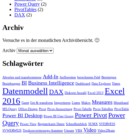
Power Query
(2)
PivotTables
(2)
DAX
(2)
Archiv
Versuche es in der monatlichen Archivübersicht. 🙂
Archiv
Schlagwörter
Add-In
Abrufen und transformieren
Aufbereiten
berechnetes Feld
Bereinigen
BI
Business Intelligence
Beziehungen
Dashboard
Data Explorer
Daten
Datenmodell
Excel
DAX
Diskrete Anzahl
Excel 2013
2016
Measures
Gantt
Get & transform
Importieren
Listen
Makro
Menüband
MS-Query
Office-Design
Pivot
Pivot-Auswertung
Pivot-Tabelle
Pivot-Tabellen
PivotTable
Power Pivot
Power
Power BI Desktop
Power BI User Group
Query
Power View
Registerkarte Daten
Schnelleinblick
SUMX
SVERWEIS
Video
SVWERWEIS
Textkonvertierungs-Assistent
Umsatz
VBA
Video2Brain