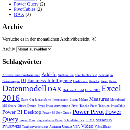
Power Query
(2)
PivotTables
(2)
DAX
(2)
Archiv
Versuche es in der monatlichen Archivübersicht. 🙂
Archiv
Schlagwörter
Add-In
Abrufen und transformieren
Aufbereiten
berechnetes Feld
Bereinigen
BI
Business Intelligence
Beziehungen
Dashboard
Data Explorer
Daten
Datenmodell
Excel
DAX
Diskrete Anzahl
Excel 2013
2016
Measures
Gantt
Get & transform
Importieren
Listen
Makro
Menüband
MS-Query
Office-Design
Pivot
Pivot-Auswertung
Pivot-Tabelle
Pivot-Tabellen
PivotTable
Power Pivot
Power
Power BI Desktop
Power BI User Group
Query
Power View
Registerkarte Daten
Schnelleinblick
SUMX
SVERWEIS
Video
SVWERWEIS
Textkonvertierungs-Assistent
Umsatz
VBA
Video2Brain