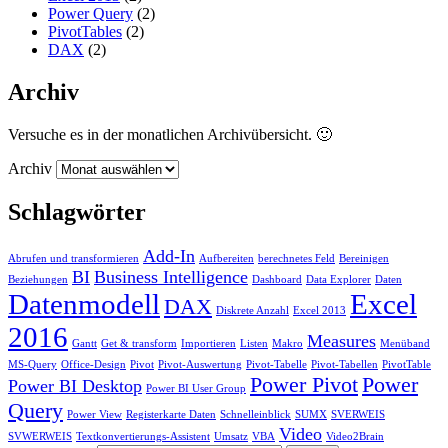
Power Query
(2)
PivotTables
(2)
DAX
(2)
Archiv
Versuche es in der monatlichen Archivübersicht. 🙂
Archiv
Schlagwörter
Add-In
Abrufen und transformieren
Aufbereiten
berechnetes Feld
Bereinigen
BI
Business Intelligence
Beziehungen
Dashboard
Data Explorer
Daten
Datenmodell
Excel
DAX
Diskrete Anzahl
Excel 2013
2016
Measures
Gantt
Get & transform
Importieren
Listen
Makro
Menüband
MS-Query
Office-Design
Pivot
Pivot-Auswertung
Pivot-Tabelle
Pivot-Tabellen
PivotTable
Power Pivot
Power
Power BI Desktop
Power BI User Group
Query
Power View
Registerkarte Daten
Schnelleinblick
SUMX
SVERWEIS
Video
SVWERWEIS
Textkonvertierungs-Assistent
Umsatz
VBA
Video2Brain