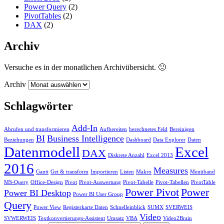
Power Query
(2)
PivotTables
(2)
DAX
(2)
Archiv
Versuche es in der monatlichen Archivübersicht. 🙂
Archiv
Schlagwörter
Add-In
Abrufen und transformieren
Aufbereiten
berechnetes Feld
Bereinigen
BI
Business Intelligence
Beziehungen
Dashboard
Data Explorer
Daten
Datenmodell
Excel
DAX
Diskrete Anzahl
Excel 2013
2016
Measures
Gantt
Get & transform
Importieren
Listen
Makro
Menüband
MS-Query
Office-Design
Pivot
Pivot-Auswertung
Pivot-Tabelle
Pivot-Tabellen
PivotTable
Power Pivot
Power
Power BI Desktop
Power BI User Group
Query
Power View
Registerkarte Daten
Schnelleinblick
SUMX
SVERWEIS
Video
SVWERWEIS
Textkonvertierungs-Assistent
Umsatz
VBA
Video2Brain