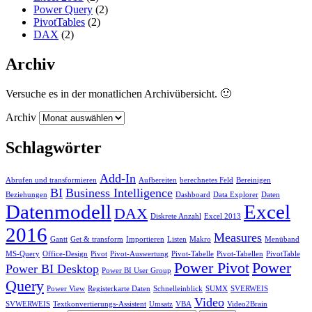
Power Query
(2)
PivotTables
(2)
DAX
(2)
Archiv
Versuche es in der monatlichen Archivübersicht. 🙂
Archiv
Schlagwörter
Add-In
Abrufen und transformieren
Aufbereiten
berechnetes Feld
Bereinigen
BI
Business Intelligence
Beziehungen
Dashboard
Data Explorer
Daten
Datenmodell
Excel
DAX
Diskrete Anzahl
Excel 2013
2016
Measures
Gantt
Get & transform
Importieren
Listen
Makro
Menüband
MS-Query
Office-Design
Pivot
Pivot-Auswertung
Pivot-Tabelle
Pivot-Tabellen
PivotTable
Power Pivot
Power
Power BI Desktop
Power BI User Group
Query
Power View
Registerkarte Daten
Schnelleinblick
SUMX
SVERWEIS
Video
SVWERWEIS
Textkonvertierungs-Assistent
Umsatz
VBA
Video2Brain