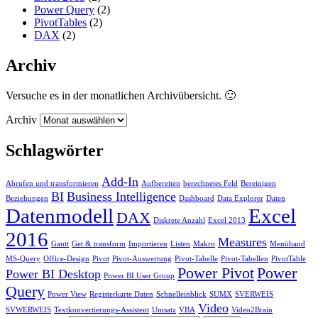
Power Query
(2)
PivotTables
(2)
DAX
(2)
Archiv
Versuche es in der monatlichen Archivübersicht. 🙂
Archiv
Schlagwörter
Add-In
Abrufen und transformieren
Aufbereiten
berechnetes Feld
Bereinigen
BI
Business Intelligence
Beziehungen
Dashboard
Data Explorer
Daten
Datenmodell
Excel
DAX
Diskrete Anzahl
Excel 2013
2016
Measures
Gantt
Get & transform
Importieren
Listen
Makro
Menüband
MS-Query
Office-Design
Pivot
Pivot-Auswertung
Pivot-Tabelle
Pivot-Tabellen
PivotTable
Power Pivot
Power
Power BI Desktop
Power BI User Group
Query
Power View
Registerkarte Daten
Schnelleinblick
SUMX
SVERWEIS
Video
SVWERWEIS
Textkonvertierungs-Assistent
Umsatz
VBA
Video2Brain