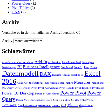
Power Query
(2)
PivotTables
(2)
DAX
(2)
Archiv
Versuche es in der monatlichen Archivübersicht. 🙂
Archiv
Schlagwörter
Add-In
Abrufen und transformieren
Aufbereiten
berechnetes Feld
Bereinigen
BI
Business Intelligence
Beziehungen
Dashboard
Data Explorer
Daten
Datenmodell
Excel
DAX
Diskrete Anzahl
Excel 2013
2016
Measures
Gantt
Get & transform
Importieren
Listen
Makro
Menüband
MS-Query
Office-Design
Pivot
Pivot-Auswertung
Pivot-Tabelle
Pivot-Tabellen
PivotTable
Power Pivot
Power
Power BI Desktop
Power BI User Group
Query
Power View
Registerkarte Daten
Schnelleinblick
SUMX
SVERWEIS
Video
SVWERWEIS
Textkonvertierungs-Assistent
Umsatz
VBA
Video2Brain