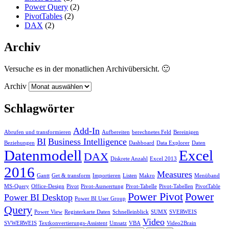
Power Query
(2)
PivotTables
(2)
DAX
(2)
Archiv
Versuche es in der monatlichen Archivübersicht. 🙂
Archiv
Schlagwörter
Add-In
Abrufen und transformieren
Aufbereiten
berechnetes Feld
Bereinigen
BI
Business Intelligence
Beziehungen
Dashboard
Data Explorer
Daten
Datenmodell
Excel
DAX
Diskrete Anzahl
Excel 2013
2016
Measures
Gantt
Get & transform
Importieren
Listen
Makro
Menüband
MS-Query
Office-Design
Pivot
Pivot-Auswertung
Pivot-Tabelle
Pivot-Tabellen
PivotTable
Power Pivot
Power
Power BI Desktop
Power BI User Group
Query
Power View
Registerkarte Daten
Schnelleinblick
SUMX
SVERWEIS
Video
SVWERWEIS
Textkonvertierungs-Assistent
Umsatz
VBA
Video2Brain