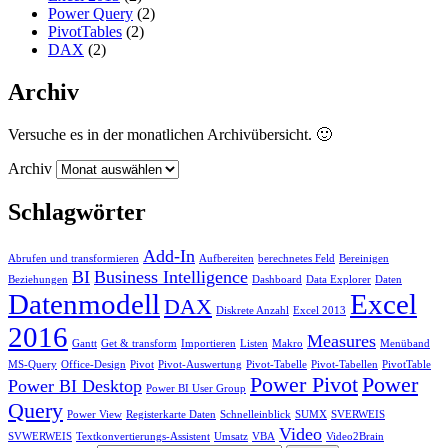
Power Query
(2)
PivotTables
(2)
DAX
(2)
Archiv
Versuche es in der monatlichen Archivübersicht. 🙂
Archiv
Schlagwörter
Add-In
Abrufen und transformieren
Aufbereiten
berechnetes Feld
Bereinigen
BI
Business Intelligence
Beziehungen
Dashboard
Data Explorer
Daten
Datenmodell
Excel
DAX
Diskrete Anzahl
Excel 2013
2016
Measures
Gantt
Get & transform
Importieren
Listen
Makro
Menüband
MS-Query
Office-Design
Pivot
Pivot-Auswertung
Pivot-Tabelle
Pivot-Tabellen
PivotTable
Power Pivot
Power
Power BI Desktop
Power BI User Group
Query
Power View
Registerkarte Daten
Schnelleinblick
SUMX
SVERWEIS
Video
SVWERWEIS
Textkonvertierungs-Assistent
Umsatz
VBA
Video2Brain