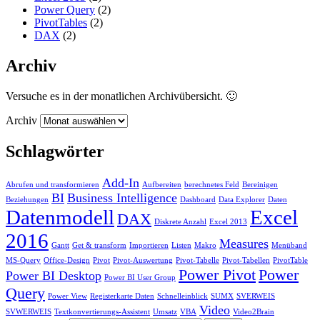
Power Query
(2)
PivotTables
(2)
DAX
(2)
Archiv
Versuche es in der monatlichen Archivübersicht. 🙂
Archiv
Schlagwörter
Add-In
Abrufen und transformieren
Aufbereiten
berechnetes Feld
Bereinigen
BI
Business Intelligence
Beziehungen
Dashboard
Data Explorer
Daten
Datenmodell
Excel
DAX
Diskrete Anzahl
Excel 2013
2016
Measures
Gantt
Get & transform
Importieren
Listen
Makro
Menüband
MS-Query
Office-Design
Pivot
Pivot-Auswertung
Pivot-Tabelle
Pivot-Tabellen
PivotTable
Power Pivot
Power
Power BI Desktop
Power BI User Group
Query
Power View
Registerkarte Daten
Schnelleinblick
SUMX
SVERWEIS
Video
SVWERWEIS
Textkonvertierungs-Assistent
Umsatz
VBA
Video2Brain