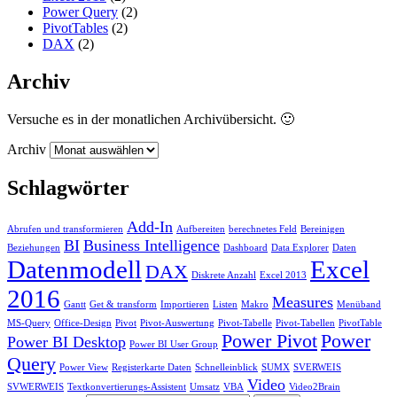
Power Query
(2)
PivotTables
(2)
DAX
(2)
Archiv
Versuche es in der monatlichen Archivübersicht. 🙂
Archiv
Schlagwörter
Add-In
Abrufen und transformieren
Aufbereiten
berechnetes Feld
Bereinigen
BI
Business Intelligence
Beziehungen
Dashboard
Data Explorer
Daten
Datenmodell
Excel
DAX
Diskrete Anzahl
Excel 2013
2016
Measures
Gantt
Get & transform
Importieren
Listen
Makro
Menüband
MS-Query
Office-Design
Pivot
Pivot-Auswertung
Pivot-Tabelle
Pivot-Tabellen
PivotTable
Power Pivot
Power
Power BI Desktop
Power BI User Group
Query
Power View
Registerkarte Daten
Schnelleinblick
SUMX
SVERWEIS
Video
SVWERWEIS
Textkonvertierungs-Assistent
Umsatz
VBA
Video2Brain