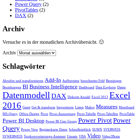
Power Query
(2)
PivotTables
(2)
DAX
(2)
Archiv
Versuche es in der monatlichen Archivübersicht. 🙂
Archiv
Schlagwörter
Add-In
Abrufen und transformieren
Aufbereiten
berechnetes Feld
Bereinigen
BI
Business Intelligence
Beziehungen
Dashboard
Data Explorer
Daten
Datenmodell
Excel
DAX
Diskrete Anzahl
Excel 2013
2016
Measures
Gantt
Get & transform
Importieren
Listen
Makro
Menüband
MS-Query
Office-Design
Pivot
Pivot-Auswertung
Pivot-Tabelle
Pivot-Tabellen
PivotTable
Power Pivot
Power
Power BI Desktop
Power BI User Group
Query
Power View
Registerkarte Daten
Schnelleinblick
SUMX
SVERWEIS
Video
SVWERWEIS
Textkonvertierungs-Assistent
Umsatz
VBA
Video2Brain