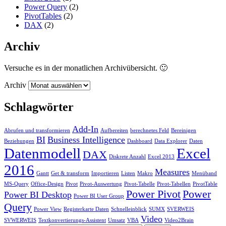
Power Query
(2)
PivotTables
(2)
DAX
(2)
Archiv
Versuche es in der monatlichen Archivübersicht. 🙂
Archiv
Schlagwörter
Add-In
Abrufen und transformieren
Aufbereiten
berechnetes Feld
Bereinigen
BI
Business Intelligence
Beziehungen
Dashboard
Data Explorer
Daten
Datenmodell
Excel
DAX
Diskrete Anzahl
Excel 2013
2016
Measures
Gantt
Get & transform
Importieren
Listen
Makro
Menüband
MS-Query
Office-Design
Pivot
Pivot-Auswertung
Pivot-Tabelle
Pivot-Tabellen
PivotTable
Power Pivot
Power
Power BI Desktop
Power BI User Group
Query
Power View
Registerkarte Daten
Schnelleinblick
SUMX
SVERWEIS
Video
SVWERWEIS
Textkonvertierungs-Assistent
Umsatz
VBA
Video2Brain