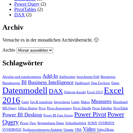
Power Query
(2)
PivotTables
(2)
DAX
(2)
Archiv
Versuche es in der monatlichen Archivübersicht. 🙂
Archiv
Schlagwörter
Add-In
Abrufen und transformieren
Aufbereiten
berechnetes Feld
Bereinigen
BI
Business Intelligence
Beziehungen
Dashboard
Data Explorer
Daten
Datenmodell
Excel
DAX
Diskrete Anzahl
Excel 2013
2016
Measures
Gantt
Get & transform
Importieren
Listen
Makro
Menüband
MS-Query
Office-Design
Pivot
Pivot-Auswertung
Pivot-Tabelle
Pivot-Tabellen
PivotTable
Power Pivot
Power
Power BI Desktop
Power BI User Group
Query
Power View
Registerkarte Daten
Schnelleinblick
SUMX
SVERWEIS
Video
SVWERWEIS
Textkonvertierungs-Assistent
Umsatz
VBA
Video2Brain