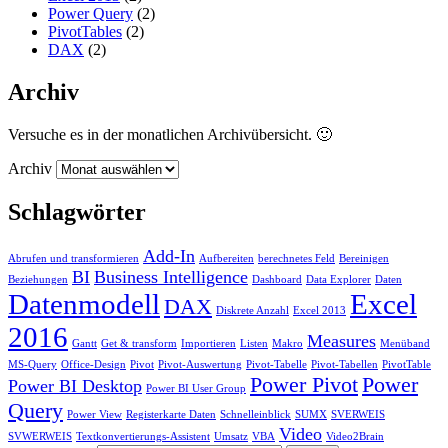
Power Query
(2)
PivotTables
(2)
DAX
(2)
Archiv
Versuche es in der monatlichen Archivübersicht. 🙂
Archiv
Schlagwörter
Add-In
Abrufen und transformieren
Aufbereiten
berechnetes Feld
Bereinigen
BI
Business Intelligence
Beziehungen
Dashboard
Data Explorer
Daten
Datenmodell
Excel
DAX
Diskrete Anzahl
Excel 2013
2016
Measures
Gantt
Get & transform
Importieren
Listen
Makro
Menüband
MS-Query
Office-Design
Pivot
Pivot-Auswertung
Pivot-Tabelle
Pivot-Tabellen
PivotTable
Power Pivot
Power
Power BI Desktop
Power BI User Group
Query
Power View
Registerkarte Daten
Schnelleinblick
SUMX
SVERWEIS
Video
SVWERWEIS
Textkonvertierungs-Assistent
Umsatz
VBA
Video2Brain