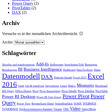
Power Query
(2)
PivotTables
(2)
DAX
(2)
Archiv
Versuche es in der monatlichen Archivübersicht. 🙂
Archiv
Schlagwörter
Add-In
Abrufen und transformieren
Aufbereiten
berechnetes Feld
Bereinigen
BI
Business Intelligence
Beziehungen
Dashboard
Data Explorer
Daten
Datenmodell
Excel
DAX
Diskrete Anzahl
Excel 2013
2016
Measures
Gantt
Get & transform
Importieren
Listen
Makro
Menüband
MS-Query
Office-Design
Pivot
Pivot-Auswertung
Pivot-Tabelle
Pivot-Tabellen
PivotTable
Power Pivot
Power
Power BI Desktop
Power BI User Group
Query
Power View
Registerkarte Daten
Schnelleinblick
SUMX
SVERWEIS
Video
SVWERWEIS
Textkonvertierungs-Assistent
Umsatz
VBA
Video2Brain