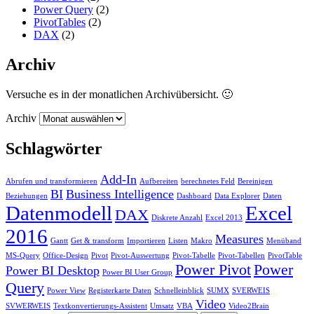
Power Query
(2)
PivotTables
(2)
DAX
(2)
Archiv
Versuche es in der monatlichen Archivübersicht. 🙂
Archiv
Schlagwörter
Add-In
Abrufen und transformieren
Aufbereiten
berechnetes Feld
Bereinigen
BI
Business Intelligence
Beziehungen
Dashboard
Data Explorer
Daten
Datenmodell
Excel
DAX
Diskrete Anzahl
Excel 2013
2016
Measures
Gantt
Get & transform
Importieren
Listen
Makro
Menüband
MS-Query
Office-Design
Pivot
Pivot-Auswertung
Pivot-Tabelle
Pivot-Tabellen
PivotTable
Power Pivot
Power
Power BI Desktop
Power BI User Group
Query
Power View
Registerkarte Daten
Schnelleinblick
SUMX
SVERWEIS
Video
SVWERWEIS
Textkonvertierungs-Assistent
Umsatz
VBA
Video2Brain