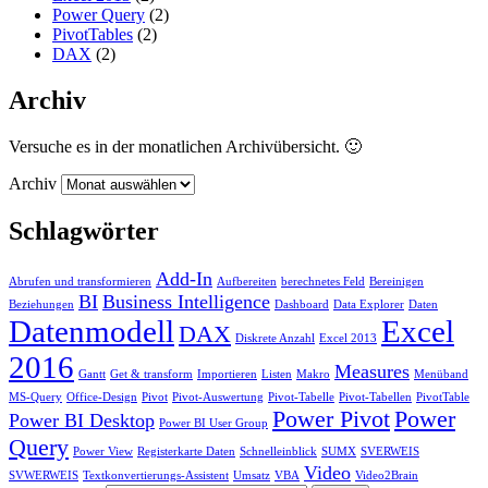
Power Query
(2)
PivotTables
(2)
DAX
(2)
Archiv
Versuche es in der monatlichen Archivübersicht. 🙂
Archiv
Schlagwörter
Add-In
Abrufen und transformieren
Aufbereiten
berechnetes Feld
Bereinigen
BI
Business Intelligence
Beziehungen
Dashboard
Data Explorer
Daten
Datenmodell
Excel
DAX
Diskrete Anzahl
Excel 2013
2016
Measures
Gantt
Get & transform
Importieren
Listen
Makro
Menüband
MS-Query
Office-Design
Pivot
Pivot-Auswertung
Pivot-Tabelle
Pivot-Tabellen
PivotTable
Power Pivot
Power
Power BI Desktop
Power BI User Group
Query
Power View
Registerkarte Daten
Schnelleinblick
SUMX
SVERWEIS
Video
SVWERWEIS
Textkonvertierungs-Assistent
Umsatz
VBA
Video2Brain