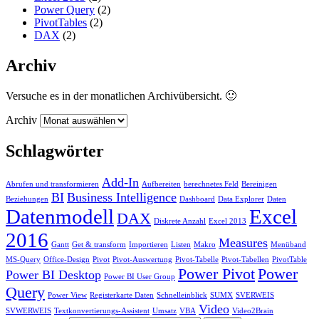
Power Query
(2)
PivotTables
(2)
DAX
(2)
Archiv
Versuche es in der monatlichen Archivübersicht. 🙂
Archiv
Schlagwörter
Add-In
Abrufen und transformieren
Aufbereiten
berechnetes Feld
Bereinigen
BI
Business Intelligence
Beziehungen
Dashboard
Data Explorer
Daten
Datenmodell
Excel
DAX
Diskrete Anzahl
Excel 2013
2016
Measures
Gantt
Get & transform
Importieren
Listen
Makro
Menüband
MS-Query
Office-Design
Pivot
Pivot-Auswertung
Pivot-Tabelle
Pivot-Tabellen
PivotTable
Power Pivot
Power
Power BI Desktop
Power BI User Group
Query
Power View
Registerkarte Daten
Schnelleinblick
SUMX
SVERWEIS
Video
SVWERWEIS
Textkonvertierungs-Assistent
Umsatz
VBA
Video2Brain