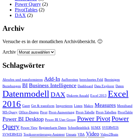
Power Query
(2)
PivotTables
(2)
DAX
(2)
Archiv
Versuche es in der monatlichen Archivübersicht. 🙂
Archiv
Schlagwörter
Add-In
Abrufen und transformieren
Aufbereiten
berechnetes Feld
Bereinigen
BI
Business Intelligence
Beziehungen
Dashboard
Data Explorer
Daten
Datenmodell
Excel
DAX
Diskrete Anzahl
Excel 2013
2016
Measures
Gantt
Get & transform
Importieren
Listen
Makro
Menüband
MS-Query
Office-Design
Pivot
Pivot-Auswertung
Pivot-Tabelle
Pivot-Tabellen
PivotTable
Power Pivot
Power
Power BI Desktop
Power BI User Group
Query
Power View
Registerkarte Daten
Schnelleinblick
SUMX
SVERWEIS
Video
SVWERWEIS
Textkonvertierungs-Assistent
Umsatz
VBA
Video2Brain