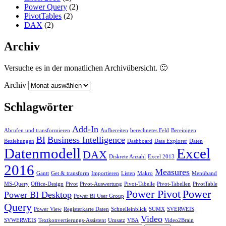
Power Query
(2)
PivotTables
(2)
DAX
(2)
Archiv
Versuche es in der monatlichen Archivübersicht. 🙂
Archiv
Schlagwörter
Add-In
Abrufen und transformieren
Aufbereiten
berechnetes Feld
Bereinigen
BI
Business Intelligence
Beziehungen
Dashboard
Data Explorer
Daten
Datenmodell
Excel
DAX
Diskrete Anzahl
Excel 2013
2016
Measures
Gantt
Get & transform
Importieren
Listen
Makro
Menüband
MS-Query
Office-Design
Pivot
Pivot-Auswertung
Pivot-Tabelle
Pivot-Tabellen
PivotTable
Power Pivot
Power
Power BI Desktop
Power BI User Group
Query
Power View
Registerkarte Daten
Schnelleinblick
SUMX
SVERWEIS
Video
SVWERWEIS
Textkonvertierungs-Assistent
Umsatz
VBA
Video2Brain