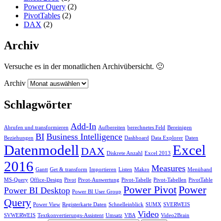
Power Query
(2)
PivotTables
(2)
DAX
(2)
Archiv
Versuche es in der monatlichen Archivübersicht. 🙂
Archiv
Schlagwörter
Add-In
Abrufen und transformieren
Aufbereiten
berechnetes Feld
Bereinigen
BI
Business Intelligence
Beziehungen
Dashboard
Data Explorer
Daten
Datenmodell
Excel
DAX
Diskrete Anzahl
Excel 2013
2016
Measures
Gantt
Get & transform
Importieren
Listen
Makro
Menüband
MS-Query
Office-Design
Pivot
Pivot-Auswertung
Pivot-Tabelle
Pivot-Tabellen
PivotTable
Power Pivot
Power
Power BI Desktop
Power BI User Group
Query
Power View
Registerkarte Daten
Schnelleinblick
SUMX
SVERWEIS
Video
SVWERWEIS
Textkonvertierungs-Assistent
Umsatz
VBA
Video2Brain