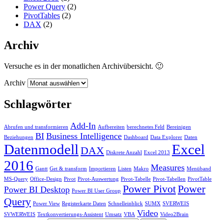
Power Query
(2)
PivotTables
(2)
DAX
(2)
Archiv
Versuche es in der monatlichen Archivübersicht. 🙂
Archiv
Schlagwörter
Add-In
Abrufen und transformieren
Aufbereiten
berechnetes Feld
Bereinigen
BI
Business Intelligence
Beziehungen
Dashboard
Data Explorer
Daten
Datenmodell
Excel
DAX
Diskrete Anzahl
Excel 2013
2016
Measures
Gantt
Get & transform
Importieren
Listen
Makro
Menüband
MS-Query
Office-Design
Pivot
Pivot-Auswertung
Pivot-Tabelle
Pivot-Tabellen
PivotTable
Power Pivot
Power
Power BI Desktop
Power BI User Group
Query
Power View
Registerkarte Daten
Schnelleinblick
SUMX
SVERWEIS
Video
SVWERWEIS
Textkonvertierungs-Assistent
Umsatz
VBA
Video2Brain