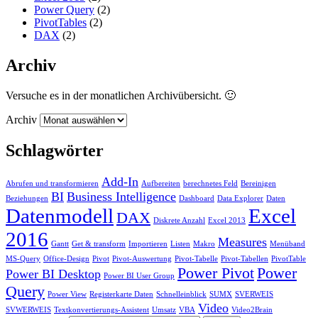
Power Query
(2)
PivotTables
(2)
DAX
(2)
Archiv
Versuche es in der monatlichen Archivübersicht. 🙂
Archiv
Schlagwörter
Add-In
Abrufen und transformieren
Aufbereiten
berechnetes Feld
Bereinigen
BI
Business Intelligence
Beziehungen
Dashboard
Data Explorer
Daten
Datenmodell
Excel
DAX
Diskrete Anzahl
Excel 2013
2016
Measures
Gantt
Get & transform
Importieren
Listen
Makro
Menüband
MS-Query
Office-Design
Pivot
Pivot-Auswertung
Pivot-Tabelle
Pivot-Tabellen
PivotTable
Power Pivot
Power
Power BI Desktop
Power BI User Group
Query
Power View
Registerkarte Daten
Schnelleinblick
SUMX
SVERWEIS
Video
SVWERWEIS
Textkonvertierungs-Assistent
Umsatz
VBA
Video2Brain