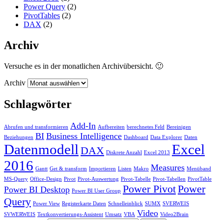
Power Query
(2)
PivotTables
(2)
DAX
(2)
Archiv
Versuche es in der monatlichen Archivübersicht. 🙂
Archiv
Schlagwörter
Add-In
Abrufen und transformieren
Aufbereiten
berechnetes Feld
Bereinigen
BI
Business Intelligence
Beziehungen
Dashboard
Data Explorer
Daten
Datenmodell
Excel
DAX
Diskrete Anzahl
Excel 2013
2016
Measures
Gantt
Get & transform
Importieren
Listen
Makro
Menüband
MS-Query
Office-Design
Pivot
Pivot-Auswertung
Pivot-Tabelle
Pivot-Tabellen
PivotTable
Power Pivot
Power
Power BI Desktop
Power BI User Group
Query
Power View
Registerkarte Daten
Schnelleinblick
SUMX
SVERWEIS
Video
SVWERWEIS
Textkonvertierungs-Assistent
Umsatz
VBA
Video2Brain