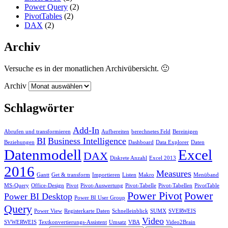
Power Query
(2)
PivotTables
(2)
DAX
(2)
Archiv
Versuche es in der monatlichen Archivübersicht. 🙂
Archiv
Schlagwörter
Add-In
Abrufen und transformieren
Aufbereiten
berechnetes Feld
Bereinigen
BI
Business Intelligence
Beziehungen
Dashboard
Data Explorer
Daten
Datenmodell
Excel
DAX
Diskrete Anzahl
Excel 2013
2016
Measures
Gantt
Get & transform
Importieren
Listen
Makro
Menüband
MS-Query
Office-Design
Pivot
Pivot-Auswertung
Pivot-Tabelle
Pivot-Tabellen
PivotTable
Power Pivot
Power
Power BI Desktop
Power BI User Group
Query
Power View
Registerkarte Daten
Schnelleinblick
SUMX
SVERWEIS
Video
SVWERWEIS
Textkonvertierungs-Assistent
Umsatz
VBA
Video2Brain