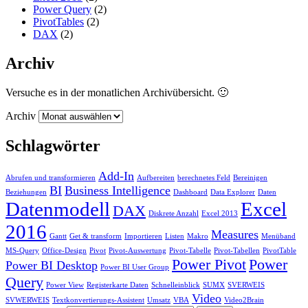
Power Query
(2)
PivotTables
(2)
DAX
(2)
Archiv
Versuche es in der monatlichen Archivübersicht. 🙂
Archiv
Schlagwörter
Add-In
Abrufen und transformieren
Aufbereiten
berechnetes Feld
Bereinigen
BI
Business Intelligence
Beziehungen
Dashboard
Data Explorer
Daten
Datenmodell
Excel
DAX
Diskrete Anzahl
Excel 2013
2016
Measures
Gantt
Get & transform
Importieren
Listen
Makro
Menüband
MS-Query
Office-Design
Pivot
Pivot-Auswertung
Pivot-Tabelle
Pivot-Tabellen
PivotTable
Power Pivot
Power
Power BI Desktop
Power BI User Group
Query
Power View
Registerkarte Daten
Schnelleinblick
SUMX
SVERWEIS
Video
SVWERWEIS
Textkonvertierungs-Assistent
Umsatz
VBA
Video2Brain