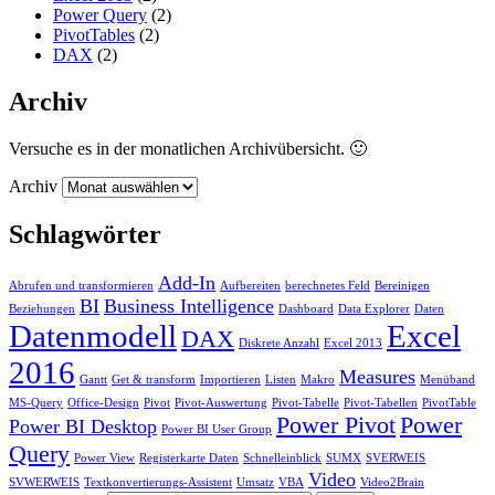
Power Query
(2)
PivotTables
(2)
DAX
(2)
Archiv
Versuche es in der monatlichen Archivübersicht. 🙂
Archiv
Schlagwörter
Add-In
Abrufen und transformieren
Aufbereiten
berechnetes Feld
Bereinigen
BI
Business Intelligence
Beziehungen
Dashboard
Data Explorer
Daten
Datenmodell
Excel
DAX
Diskrete Anzahl
Excel 2013
2016
Measures
Gantt
Get & transform
Importieren
Listen
Makro
Menüband
MS-Query
Office-Design
Pivot
Pivot-Auswertung
Pivot-Tabelle
Pivot-Tabellen
PivotTable
Power Pivot
Power
Power BI Desktop
Power BI User Group
Query
Power View
Registerkarte Daten
Schnelleinblick
SUMX
SVERWEIS
Video
SVWERWEIS
Textkonvertierungs-Assistent
Umsatz
VBA
Video2Brain