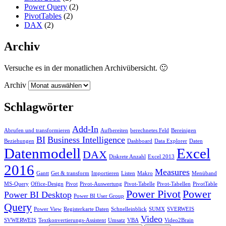
Power Query
(2)
PivotTables
(2)
DAX
(2)
Archiv
Versuche es in der monatlichen Archivübersicht. 🙂
Archiv
Schlagwörter
Add-In
Abrufen und transformieren
Aufbereiten
berechnetes Feld
Bereinigen
BI
Business Intelligence
Beziehungen
Dashboard
Data Explorer
Daten
Datenmodell
Excel
DAX
Diskrete Anzahl
Excel 2013
2016
Measures
Gantt
Get & transform
Importieren
Listen
Makro
Menüband
MS-Query
Office-Design
Pivot
Pivot-Auswertung
Pivot-Tabelle
Pivot-Tabellen
PivotTable
Power Pivot
Power
Power BI Desktop
Power BI User Group
Query
Power View
Registerkarte Daten
Schnelleinblick
SUMX
SVERWEIS
Video
SVWERWEIS
Textkonvertierungs-Assistent
Umsatz
VBA
Video2Brain