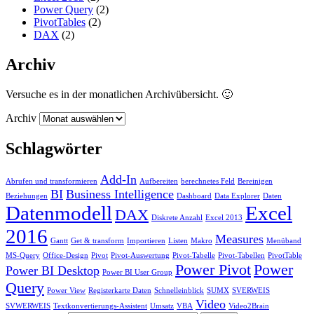
Power Query
(2)
PivotTables
(2)
DAX
(2)
Archiv
Versuche es in der monatlichen Archivübersicht. 🙂
Archiv
Schlagwörter
Add-In
Abrufen und transformieren
Aufbereiten
berechnetes Feld
Bereinigen
BI
Business Intelligence
Beziehungen
Dashboard
Data Explorer
Daten
Datenmodell
Excel
DAX
Diskrete Anzahl
Excel 2013
2016
Measures
Gantt
Get & transform
Importieren
Listen
Makro
Menüband
MS-Query
Office-Design
Pivot
Pivot-Auswertung
Pivot-Tabelle
Pivot-Tabellen
PivotTable
Power Pivot
Power
Power BI Desktop
Power BI User Group
Query
Power View
Registerkarte Daten
Schnelleinblick
SUMX
SVERWEIS
Video
SVWERWEIS
Textkonvertierungs-Assistent
Umsatz
VBA
Video2Brain