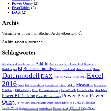
Power Query
(2)
PivotTables
(2)
DAX
(2)
Archiv
Versuche es in der monatlichen Archivübersicht. 🙂
Archiv
Schlagwörter
Add-In
Abrufen und transformieren
Aufbereiten
berechnetes Feld
Bereinigen
BI
Business Intelligence
Beziehungen
Dashboard
Data Explorer
Daten
Datenmodell
Excel
DAX
Diskrete Anzahl
Excel 2013
2016
Measures
Gantt
Get & transform
Importieren
Listen
Makro
Menüband
MS-Query
Office-Design
Pivot
Pivot-Auswertung
Pivot-Tabelle
Pivot-Tabellen
PivotTable
Power Pivot
Power
Power BI Desktop
Power BI User Group
Query
Power View
Registerkarte Daten
Schnelleinblick
SUMX
SVERWEIS
Video
SVWERWEIS
Textkonvertierungs-Assistent
Umsatz
VBA
Video2Brain